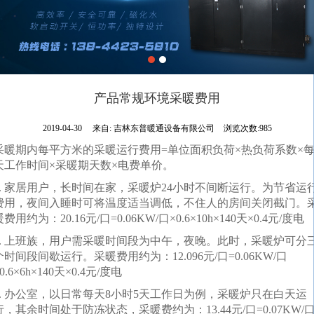
产品常规环境采暖费用
2019-04-30
来自:
吉林东普暖通设备有限公司
浏览次数:985
采暖期内每平方米的采暖运行费用=单位面积负荷×热负荷系数×
天工作时间×采暖期天数×电费单价。
1. 家居用户，长时间在家，采暖炉24小时不间断运行。为节省运
费用，夜间入睡时可将温度适当调低，不住人的房间关闭截门。
费用约为：20.16元/口=0.06KW/口×0.6×10h×140天×0.4元/度电
2. 上班族，用户需采暖时间段为中午，夜晚。此时，采暖炉可分
个时间段间歇运行。采暖费用约为：12.096元/口=0.06KW/口
0.6×6h×140天×0.4元/度电
3. 办公室，以日常每天8小时5天工作日为例，采暖炉只在白天运
行，其余时间处于防冻状态，采暖费约为：13.44元/口=0.07KW/