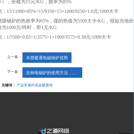
卡），价格为15元/KG，效率为85%
：15/11000×85%=15/9350=15×1000/9250=1.6元/1000大卡
燃煤锅炉的热效率为65%，煤的热值为5500大卡/KG，假如当地价
格为1000元/吨时，即1元/KG
：1/5500×0.65=1/3575=1×1000/3575=0.38元/1000大卡
上一条 ：
东普暖通电磁锅炉优势
下一条 ：
吉林电锅炉的使用方法，了解一下
关键词：
产品常规环境采暖费用
吉林东普暖通设备有限公司，是
黑龙江电磁采暖炉
，
吉林电锅炉
，
吉林电磁锅炉
，
吉林电采暖锅炉
的专业供应商，咨询电话：
13844235810
更多有关
黑龙江电磁采暖炉
，
吉林电锅炉
，
吉林电磁锅炉
，
吉林电
采暖锅炉
的详细信息，请扫描二维码一键生成APP
CopyRight © 版权所有:
吉林东普暖通设备有限公司
技术支持:
网站地图
XML