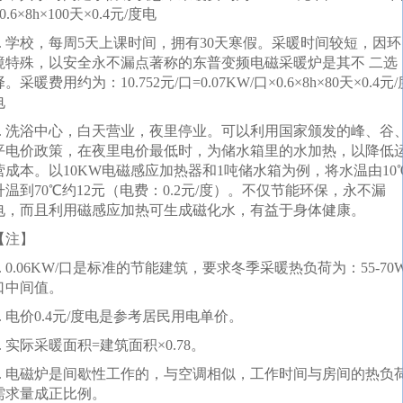
0.6×8h×100天×0.4元/度电
4. 学校，每周5天上课时间，拥有30天寒假。采暖时间较短，因环
境特殊，以安全永不漏点著称的东普变频电磁采暖炉是其不 二选
。采暖费用约为：10.752元/口=0.07KW/口×0.6×8h×80天×0.4元/
电
5. 洗浴中心，白天营业，夜里停业。可以利用国家颁发的峰、谷
平电价政策，在夜里电价最低时，为储水箱里的水加热，以降低
营成本。以10KW电磁感应加热器和1吨储水箱为例，将水温由10
升温到70℃约12元（电费：0.2元/度）。不仅节能环保，永不漏
电，而且利用磁感应加热可生成磁化水，有益于身体健康。
【注】
1. 0.06KW/口是标准的节能建筑，要求冬季采暖热负荷为：55-70W
口中间值。
2. 电价0.4元/度电是参考居民用电单价。
3. 实际采暖面积=建筑面积×0.78。
4. 电磁炉是间歇性工作的，与空调相似，工作时间与房间的热负
需求量成正比例。