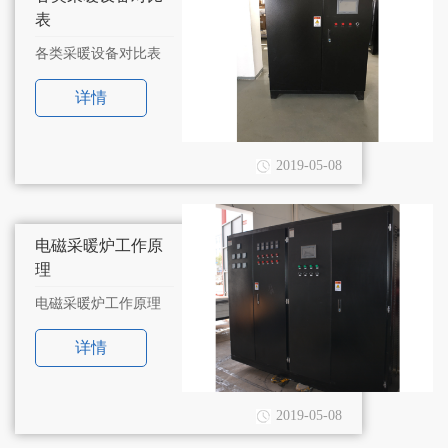
表
各类采暖设备对比表
详情
2019-05-08
电磁采暖炉工作原
理
电磁采暖炉工作原理
详情
2019-05-08