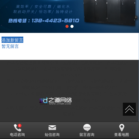
添加新留言
暂无留言
吉林东普暖通设备有限公司，是
黑龙江电磁采暖炉
，
吉林电锅炉
，
吉林电磁锅炉
，
吉林电采暖锅炉
的专业供应商，咨询电话：
13844235810
更多有关
黑龙江电磁采暖炉
，
吉林电锅炉
，
吉林电磁锅炉
，
吉林电
采暖锅炉
的详细信息，请扫描二维码一键生成APP
CopyRight © 版权所有:
吉林东普暖通设备有限公司
技术支持:
网站地图
XML
本站关键字:
黑龙江电磁采暖炉
吉林电锅炉
吉林电磁锅炉
吉林电采
暖锅炉
电话咨询
短信咨询
留言咨询
查看地图